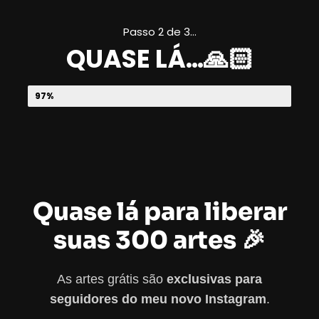
Passo 2 de 3…
QUASE LÁ…
🙏🏻
ACESSO A 300 ARTES GRÁTIS
97%
Quase lá para liberar
suas 300 artes 🎉
As artes grátis são
exclusivas para
seguidores do meu novo Instagram
.